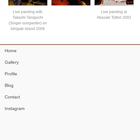
Live painting with
Live painting at
Takashi Taniguchi
Akasaki Tottori 2002
(Singer-songwriter) on
Ishigaki Island 2008
Home
Gallery
Profile
Blog
Contact
Instagram