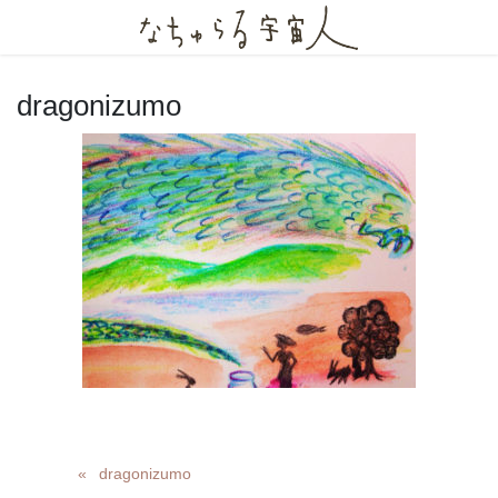
コ
ナ
ン
ビ
テ
ゲ
ン
ー
dragonizumo
ツ
シ
へ
ョ
ス
ン
キ
に
ッ
移
プ
動
dragonizumo