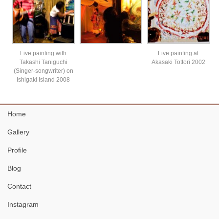
Live painting with
Live painting at
Takashi Taniguchi
Akasaki Tottori 2002
(Singer-songwriter) on
Ishigaki Island 2008
Home
Gallery
Profile
Blog
Contact
Instagram