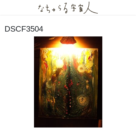
コ
ナ
ン
ビ
テ
ゲ
ン
ー
DSCF3504
ツ
シ
へ
ョ
ス
ン
キ
に
ッ
移
プ
動