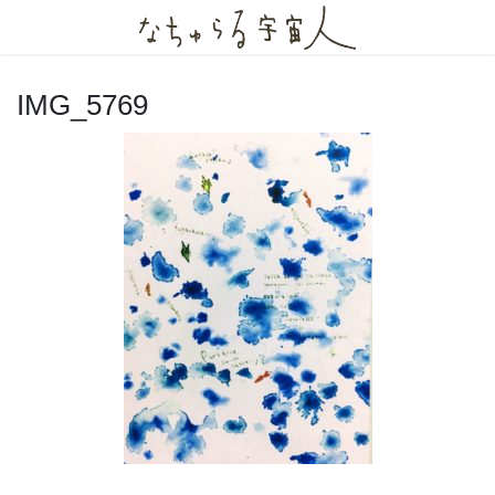
コ
ナ
ン
ビ
テ
ゲ
ン
ー
IMG_5769
ツ
シ
へ
ョ
ス
ン
キ
に
ッ
移
プ
動