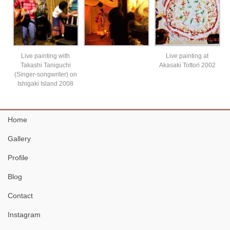
Live painting with
Live painting at
Takashi Taniguchi
Akasaki Tottori 2002
(Singer-songwriter) on
Ishigaki Island 2008
Home
Gallery
Profile
Blog
Contact
Instagram