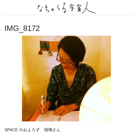
コ
ナ
ン
ビ
テ
ゲ
ン
ー
IMG_8172
ツ
シ
へ
ョ
ス
ン
キ
に
ッ
移
プ
動
SPACE やおよろず 瑠璃さん