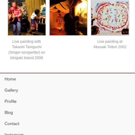
Live painting with
Live painting at
Takashi Taniguchi
Akasaki Tottori 2002
(Singer-songwriter) on
Ishigaki Island 2008
Home
Gallery
Profile
Blog
Contact
Instagram