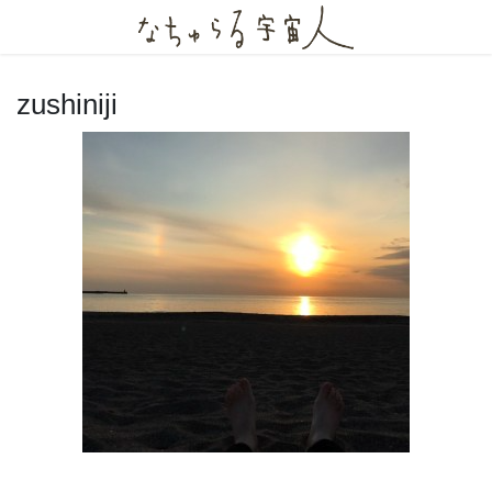
コ
ナ
ン
ビ
テ
ゲ
ン
ー
zushiniji
ツ
シ
へ
ョ
ス
ン
キ
に
ッ
移
プ
動