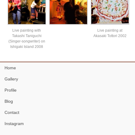
Live painting with
Live painting at
Takashi Taniguchi
Akasaki Tottori 2002
(Singer-songwriter) on
Ishigaki Island 2008
Home
Gallery
Profile
Blog
Contact
Instagram